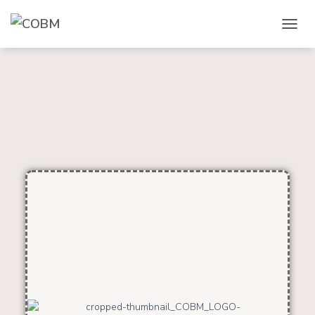
D
É
P
L
I
E
R
L
A
N
A
V
I
G
A
T
I
O
N