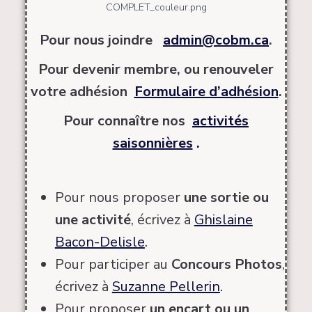
Pour nous joindre
admin@cobm.ca
.
Pour devenir membre, ou renouveler
votre adhésion
Formulaire d’adhésion
.
Pour connaître nos
activités
saisonnières
.
Pour nous proposer
une
sortie ou
une activité
, écrivez à
Ghislaine
Bacon-Delisle
.
Pour participer au
Concours Photos
,
écrivez à
Suzanne Pellerin
.
Pour proposer
un encart ou un