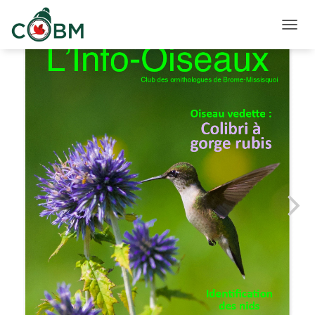
D
É
P
L
I
E
R
L
A
N
A
V
I
G
A
T
I
O
N