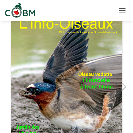
D
É
P
L
I
E
R
L
A
N
A
V
I
G
A
T
I
O
N